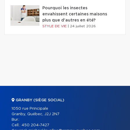
Pourquoi les insectes
envahissent certaines maisons
plus que d'autres en été?
STYLE DE VIE
|
24 juillet 2026
GRANBY (SIÈGE SOCIAL)
1050 rue Principale
Granby, Québec, J2J 2N7
Bur.:
Cell.:
450 204-7427