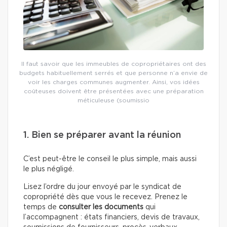
Il faut savoir que les immeubles de copropriétaires ont des
budgets habituellement serrés et que personne n’a envie de
voir les charges communes augmenter. Ainsi, vos idées
coûteuses doivent être présentées avec une préparation
méticuleuse (soumissio
1. Bien se préparer avant la réunion
C’est peut-être le conseil le plus simple, mais aussi
le plus négligé.
Lisez l’ordre du jour envoyé par le syndicat de
copropriété dès que vous le recevez. Prenez le
temps de
consulter les documents
qui
l’accompagnent : états financiers, devis de travaux,