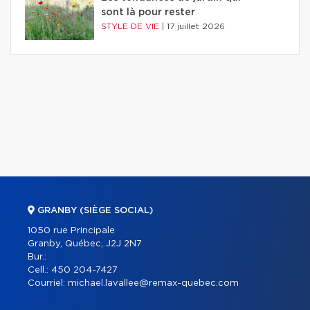
sont là pour rester
STYLE DE VIE
|
17 juillet 2026
GRANBY (SIÈGE SOCIAL)
1050 rue Principale
Granby, Québec, J2J 2N7
Bur.:
Cell.:
450 204-7427
Courriel:
michael.lavallee@remax-quebec.com